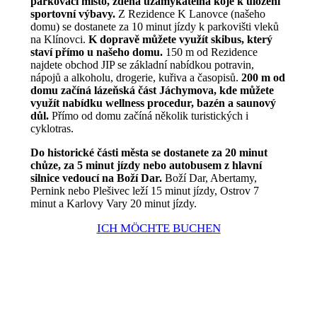
parkovací místo, zděná uzamykatelná kóje k uložení
sportovní výbavy.
Z Rezidence K Lanovce (našeho
domu) se dostanete za 10 minut jízdy k parkovišti vleků
na Klínovci.
K dopravě můžete využít skibus, který
staví přímo u našeho domu.
150 m od Rezidence
najdete obchod JIP se základní nabídkou potravin,
nápojů a alkoholu, drogerie, kuřiva a časopisů.
200 m od
domu začíná lázeňská část Jáchymova, kde můžete
využít nabídku wellness procedur, bazén a saunový
důl.
Přímo od domu začíná několik turistických i
cyklotras.
Do historické části města se dostanete za 20 minut
chůze, za 5 minut jízdy nebo autobusem z hlavní
silnice vedoucí na Boží Dar.
Boží Dar, Abertamy,
Pernink nebo Plešivec leží 15 minut jízdy, Ostrov 7
minut a Karlovy Vary 20 minut jízdy.
ICH MÖCHTE BUCHEN