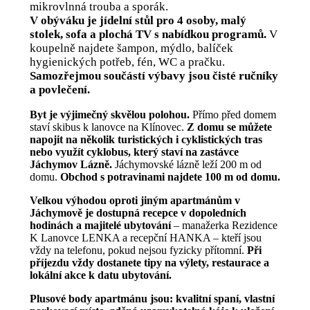
mikrovlnná trouba a sporák.
V obýváku je jídelní stůl pro 4 osoby, malý
stolek, sofa a plochá TV s nabídkou programů.
V
koupelně najdete šampon, mýdlo, balíček
hygienických potřeb, fén, WC a pračku.
Samozřejmou součástí výbavy jsou čisté ručníky
a povlečení.
Byt je výjimečný skvělou polohou.
Přímo před domem
staví skibus k lanovce na Klínovec.
Z domu se můžete
napojit na několik turistických i cyklistických tras
nebo využít cyklobus, který staví na zastávce
Jáchymov Lázně.
Jáchymovské lázně leží 200 m od
domu.
Obchod s potravinami najdete 100 m od domu.
Velkou výhodou oproti jiným apartmánům v
Jáchymově je dostupná recepce v dopoledních
hodinách a majitelé ubytování
– manažerka Rezidence
K Lanovce LENKA a recepční HANKA – kteří jsou
vždy na telefonu, pokud nejsou fyzicky přítomní.
Při
příjezdu vždy dostanete tipy na výlety, restaurace a
lokální akce k datu ubytování.
Plusové body apartmánu jsou: kvalitní spaní, vlastní