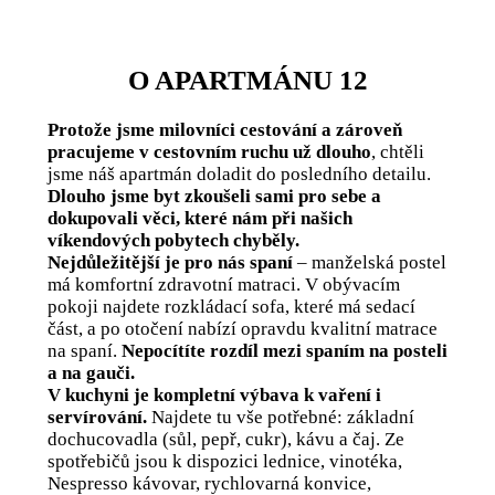
O APARTMÁNU 12
Protože jsme milovníci cestování a zároveň
pracujeme v cestovním ruchu už dlouho
, chtěli
jsme náš apartmán doladit do posledního detailu.
Dlouho jsme byt zkoušeli sami pro sebe a
dokupovali věci, které nám při našich
víkendových pobytech chyběly.
Nejdůležitější je pro nás spaní
– manželská postel
má komfortní zdravotní matraci. V obývacím
pokoji najdete rozkládací sofa, které má sedací
část, a po otočení nabízí opravdu kvalitní matrace
na spaní.
Nepocítíte rozdíl mezi spaním na posteli
a na gauči.
V kuchyni je kompletní výbava k vaření i
servírování.
Najdete tu vše potřebné: základní
dochucovadla (sůl, pepř, cukr), kávu a čaj. Ze
spotřebičů jsou k dispozici lednice, vinotéka,
Nespresso kávovar, rychlovarná konvice,