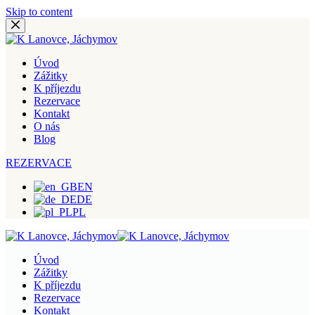
Skip to content
Úvod
Zážitky
K příjezdu
Rezervace
Kontakt
O nás
Blog
REZERVACE
EN
DE
PL
Úvod
Zážitky
K příjezdu
Rezervace
Kontakt