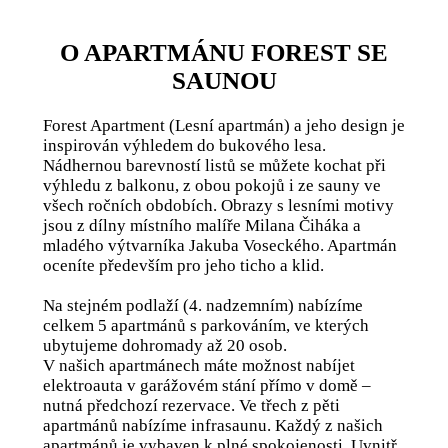
O APARTMÁNU FOREST SE
SAUNOU
Forest Apartment (Lesní apartmán) a jeho design je
inspirován výhledem do bukového lesa.
Nádhernou barevností listů se můžete kochat při
výhledu z balkonu, z obou pokojů i ze sauny ve
všech ročních obdobích. Obrazy s lesními motivy
jsou z dílny místního malíře Milana Čiháka a
mladého výtvarníka Jakuba Voseckého. Apartmán
oceníte především pro jeho ticho a klid.
Na stejném podlaží (4. nadzemním) nabízíme
celkem 5 apartmánů s parkováním, ve kterých
ubytujeme dohromady až 20 osob.
V našich apartmánech máte možnost nabíjet
elektroauta v garážovém stání přímo v domě –
nutná předchozí rezervace. Ve třech z pěti
apartmánů nabízíme infrasaunu. Každý z našich
apartmánů je vybaven k plné spokojenosti. Uvnitř