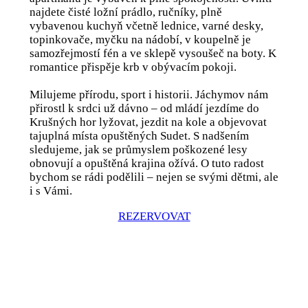
najdete čisté ložní prádlo, ručníky, plně
vybavenou kuchyň včetně lednice, varné desky,
topinkovače, myčku na nádobí, v koupelně je
samozřejmostí fén a ve sklepě vysoušeč na boty. K
romantice přispěje krb v obývacím pokoji.
Milujeme přírodu, sport i historii. Jáchymov nám
přirostl k srdci už dávno – od mládí jezdíme do
Krušných hor lyžovat, jezdit na kole a objevovat
tajuplná místa opuštěných Sudet. S nadšením
sledujeme, jak se průmyslem poškozené lesy
obnovují a opuštěná krajina ožívá. O tuto radost
bychom se rádi podělili – nejen se svými dětmi, ale
i s Vámi.
REZERVOVAT