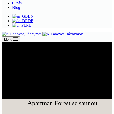
O nás
Blog
EN
DE
PL
Menu
Apartmán Forest se saunou