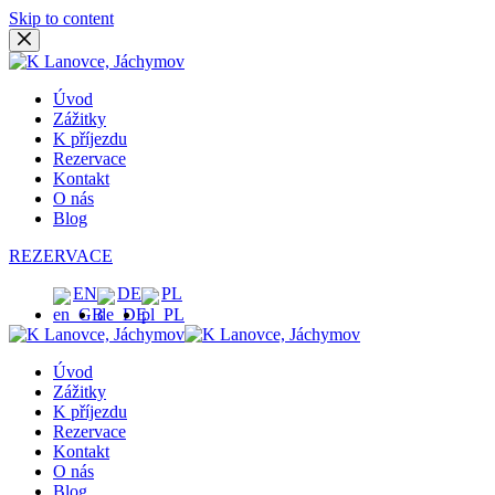
Skip to content
Úvod
Zážitky
K příjezdu
Rezervace
Kontakt
O nás
Blog
REZERVACE
EN
DE
PL
Úvod
Zážitky
K příjezdu
Rezervace
Kontakt
O nás
Blog