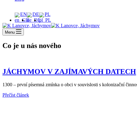
EN
DE
PL
Menu
Co je u nás nového
JÁCHYMOV V ZAJÍMAVÝCH DATECH
1300 – první písemná zmínka o obci v souvislosti s kolonizační čin
JÁCHYMOV
Přečíst článek
V
ZAJÍMAVÝCH
DATECH